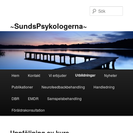
Hoppa
till
Sök
primärt
innehåll
~SundsPsykologerna~
Huvudmeny
Utbildningar
Hem
Kontakt
Vi erbjuder
Nyheter
Publikationer
Neurofeedbackbehandling
Handledning
DBR
EMDR
Samspelsbehandling
Föräldrakonsultation
Uppföljning av kurs