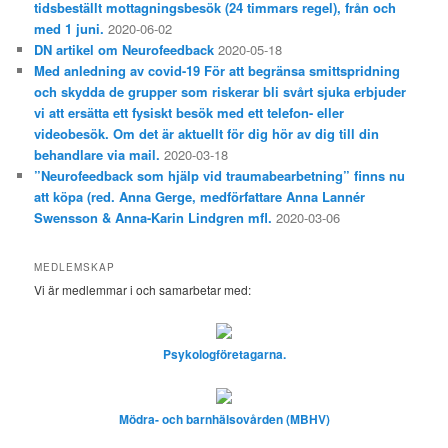
tidsbeställt mottagningsbesök (24 timmars regel), från och
med 1 juni.
2020-06-02
DN artikel om Neurofeedback
2020-05-18
Med anledning av covid-19 För att begränsa smittspridning
och skydda de grupper som riskerar bli svårt sjuka erbjuder
vi att ersätta ett fysiskt besök med ett telefon- eller
videobesök. Om det är aktuellt för dig hör av dig till din
behandlare via mail.
2020-03-18
”Neurofeedback som hjälp vid traumabearbetning” finns nu
att köpa (red. Anna Gerge, medförfattare Anna Lannér
Swensson & Anna-Karin Lindgren mfl.
2020-03-06
MEDLEMSKAP
Vi är medlemmar i och samarbetar med:
Psykologföretagarna.
Mödra- och barnhälsovården (MBHV)