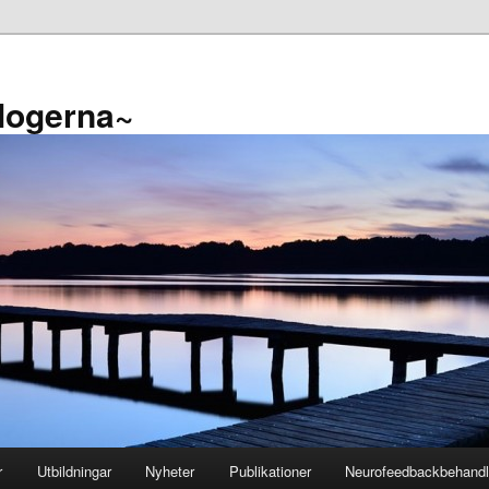
logerna~
r
Utbildningar
Nyheter
Publikationer
Neurofeedbackbehandl