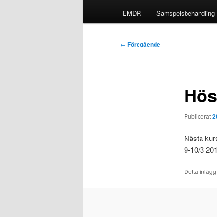
EMDR
Samspelsbehandling
Inläggsnavigering
←
Föregående
Hös
Publicerat
2
Nästa kur
9-10/3 201
Detta inlägg