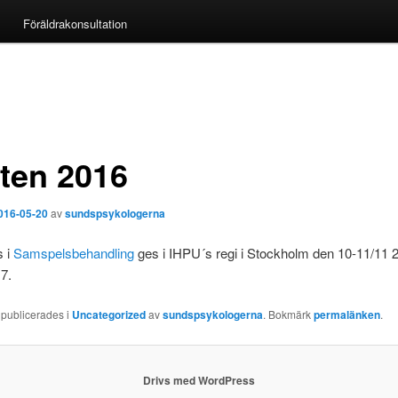
Föräldrakonsultation
ten 2016
016-05-20
av
sundspsykologerna
s i
Samspelsbehandling
ges i IHPU´s regi i Stockholm den 10-11/11 
7.
 publicerades i
Uncategorized
av
sundspsykologerna
. Bokmärk
permalänken
.
Drivs med WordPress