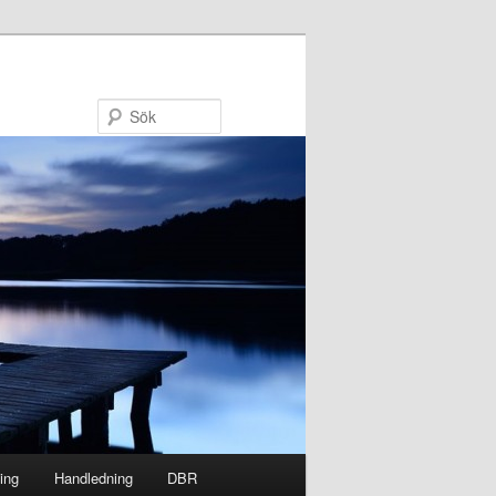
Sök
ing
Handledning
DBR