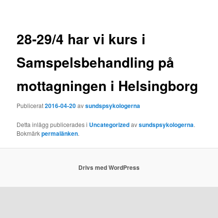
28-29/4 har vi kurs i
Samspelsbehandling på
mottagningen i Helsingborg
Publicerat
2016-04-20
av
sundspsykologerna
Detta inlägg publicerades i
Uncategorized
av
sundspsykologerna
.
Bokmärk
permalänken
.
Drivs med WordPress