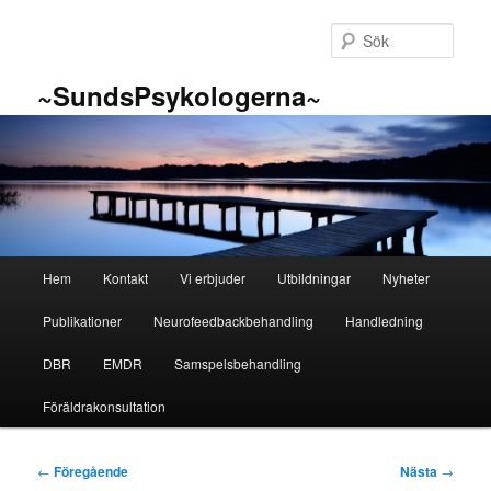
Hoppa
till
Sök
primärt
innehåll
~SundsPsykologerna~
Huvudmeny
Hem
Kontakt
Vi erbjuder
Utbildningar
Nyheter
Publikationer
Neurofeedbackbehandling
Handledning
DBR
EMDR
Samspelsbehandling
Föräldrakonsultation
Inläggsnavigering
←
Föregående
Nästa
→